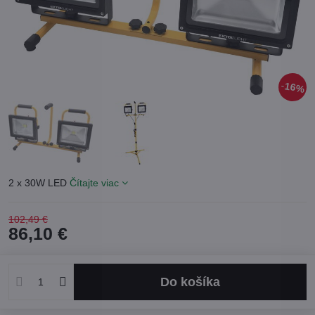
16%
2 x 30W LED
Čítajte viac
102,49 €
86,10 €
Do košíka