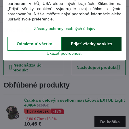
partnerom v EÚ, USA alebo iných krajinách. Kliknutím na
„Prijať všetky cookies“ vyjadrujete svoj súhlas s týmto
Recenzie
spracovaním. Nižšie môžete nájsť podrobné informácie alebo
0
upraviť svoje preferencie.
Zásady ochrany osobných údajov
Diskusia
0
Odmietnuť všetko
Prijať všetky cookies
Facebook
Twitter
Bluesky
Pinterest
Reddit
LinkedIn
WhatsApp
E-
Ukázať podrobnosti
mail
Predchádzajúci
Nasledujúci produkt
produkt
Obľúbené produkty
Čiapka s čelovým svetlom maskáčová EXTOL Light
43464
(43464)
Tip na darček
-18%
12,80 €
Zľava 18.3%
Do košíka
10,46 €