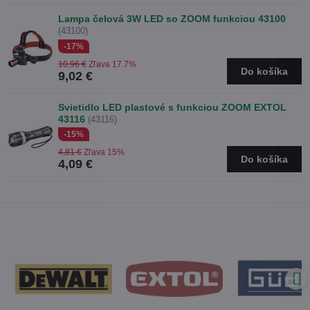
Lampa čelová 3W LED so ZOOM funkciou 43100
(43100)
-17%
10,96 €
Zľava 17.7%
Do košíka
9,02 €
Svietidlo LED plastové s funkciou ZOOM EXTOL
43116
(43116)
-15%
4,81 €
Zľava 15%
Do košíka
4,09 €