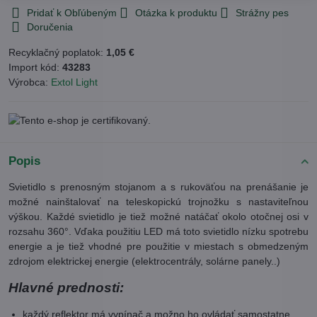
Pridať k Obľúbeným
Otázka k produktu
Strážny pes
Doručenia
Recyklačný poplatok:
1,05 €
Import kód:
43283
Výrobca:
Extol Light
Popis
Svietidlo s prenosným stojanom a s rukoväťou na prenášanie je
možné nainštalovať na teleskopickú trojnožku s nastaviteľnou
výškou. Každé svietidlo je tiež možné natáčať okolo otočnej osi v
rozsahu 360°. Vďaka použitiu LED má toto svietidlo nízku spotrebu
energie a je tiež vhodné pre použitie v miestach s obmedzeným
zdrojom elektrickej energie (elektrocentrály, solárne panely..)
Hlavné prednosti:
každý reflektor má vypínač a možno ho ovládať samostatne