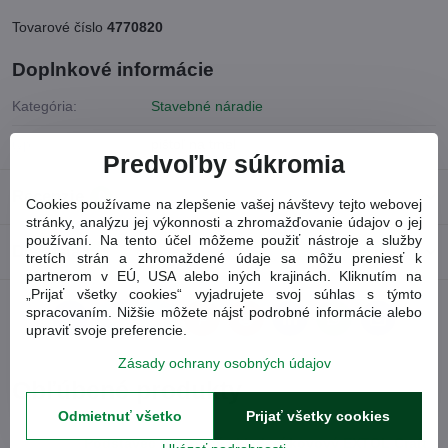
Tovarové číslo
4770820
Doplnkové informácie
Kategória:
Stavebné náradie
typ:
pištoľ na tmel
Predvoľby súkromia
Recenzie
0
Cookies používame na zlepšenie vašej návštevy tejto webovej
stránky, analýzu jej výkonnosti a zhromažďovanie údajov o jej
používaní. Na tento účel môžeme použiť nástroje a služby
Diskusia
0
tretích strán a zhromaždené údaje sa môžu preniesť k
partnerom v EÚ, USA alebo iných krajinách. Kliknutím na
„Prijať všetky cookies“ vyjadrujete svoj súhlas s týmto
spracovaním. Nižšie môžete nájsť podrobné informácie alebo
Facebook
Twitter
Bluesky
Pinterest
Reddit
LinkedIn
WhatsApp
E-
upraviť svoje preferencie.
mail
Zásady ochrany osobných údajov
Obľúbené produkty
Odmietnuť všetko
Prijať všetky cookies
Podstavec pracovný skladací kovový EXTOL Craft