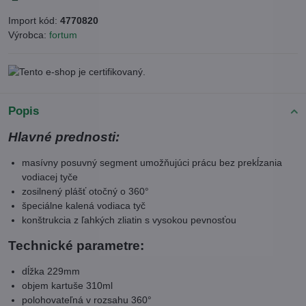
Import kód:
4770820
Výrobca:
fortum
Popis
Hlavné prednosti:
masívny posuvný segment umožňujúci prácu bez prekĺzania
vodiacej tyče
zosilnený plášť otočný o 360°
špeciálne kalená vodiaca tyč
konštrukcia z ľahkých zliatin s vysokou pevnosťou
Technické parametre:
dĺžka 229mm
objem kartuše 310ml
polohovateľná v rozsahu 360°