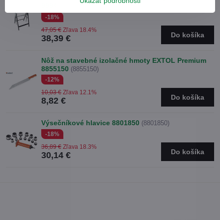
Ukázať podrobnosti
9994
(9994)
-18%
47,05 €
Zľava 18.4%
Do košíka
38,39 €
Nôž na stavebné izolačné hmoty EXTOL Premium
8855150
(8855150)
-12%
10,03 €
Zľava 12.1%
Do košíka
8,82 €
Výsečníkové hlavice 8801850
(8801850)
-18%
36,89 €
Zľava 18.3%
Do košíka
30,14 €