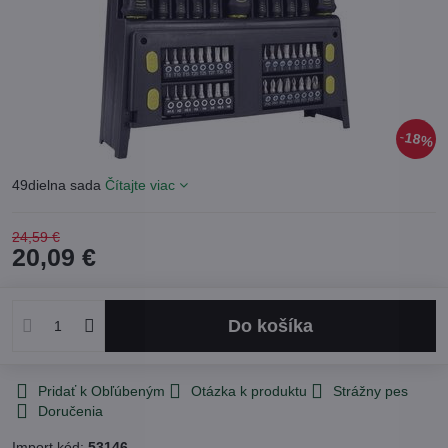
18%
49dielna sada
Čítajte viac
24,59 €
20,09 €
Do košíka
Pridať k Obľúbeným
Otázka k produktu
Strážny pes
Doručenia
Import kód:
53146