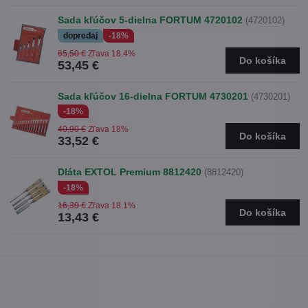
Sada kľúčov 5-dielna FORTUM 4720102
(4720102)
dopredaj
-18%
65,50 €
Zľava 18.4%
Do košíka
53,45 €
Sada kľúčov 16-dielna FORTUM 4730201
(4730201)
-18%
40,90 €
Zľava 18%
Do košíka
33,52 €
Dláta EXTOL Premium 8812420
(8812420)
-18%
16,39 €
Zľava 18.1%
Do košíka
13,43 €