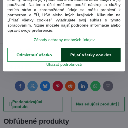
Tovarové číslo
53146
používaní. Na tento účel môžeme použiť nástroje a služby
tretích strán a zhromaždené údaje sa môžu preniesť k
Doplnkové informácie
partnerom v EÚ, USA alebo iných krajinách. Kliknutím na
„Prijať všetky cookies“ vyjadrujete svoj súhlas s týmto
spracovaním. Nižšie môžete nájsť podrobné informácie alebo
Kategória:
Sady náradia
upraviť svoje preferencie.
typy skrutkovačov:
klasické skrutkovače
Zásady ochrany osobných údajov
Recenzie
0
Odmietnuť všetko
Prijať všetky cookies
Ukázať podrobnosti
Diskusia
0
Facebook
Twitter
Bluesky
Pinterest
Reddit
LinkedIn
WhatsApp
E-
mail
Predchádzajúci
Nasledujúci produkt
produkt
Obľúbené produkty