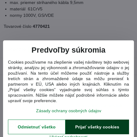
max. priemer strihaného kábla 9,5mm
materiál 61CrV5
normy 1000V, GS/VDE
Tovarové číslo
4770421
Predvoľby súkromia
Recenzie
0
Cookies používame na zlepšenie vašej návštevy tejto webovej
Diskusia
0
stránky, analýzu jej výkonnosti a zhromažďovanie údajov o jej
používaní. Na tento účel môžeme použiť nástroje a služby
tretích strán a zhromaždené údaje sa môžu preniesť k
partnerom v EÚ, USA alebo iných krajinách. Kliknutím na
Facebook
Twitter
Bluesky
Pinterest
Reddit
LinkedIn
WhatsApp
E-
„Prijať všetky cookies“ vyjadrujete svoj súhlas s týmto
mail
spracovaním. Nižšie môžete nájsť podrobné informácie alebo
upraviť svoje preferencie.
Predchádzajúci
Nasledujúci produkt
produkt
Zásady ochrany osobných údajov
Obľúbené produkty
Odmietnuť všetko
Prijať všetky cookies