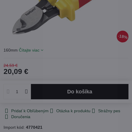
18%
160mm
Čítajte viac
24,59 €
20,09 €
Do košíka
Pridať k Obľúbeným
Otázka k produktu
Strážny pes
Doručenia
Import kód:
4770421