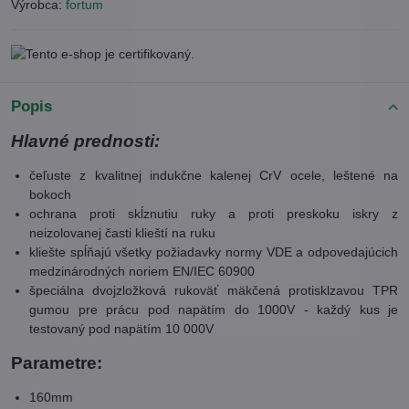
Výrobca:
fortum
Popis
Hlavné prednosti:
čeľuste z kvalitnej indukčne kalenej CrV ocele, leštené na
bokoch
ochrana proti skĺznutiu ruky a proti preskoku iskry z
neizolovanej časti klieští na ruku
kliešte spĺňajú všetky požiadavky normy VDE a odpovedajúcich
medzinárodných noriem EN/IEC 60900
špeciálna dvojzložková rukoväť mäkčená protisklzavou TPR
gumou pre prácu pod napätím do 1000V - každý kus je
testovaný pod napätím 10 000V
Parametre:
160mm