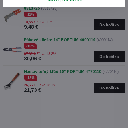
Ukázať podrobnosti
Nitovacie kliešte liatinové 265mm EXTOL Premium
8813725
(8813725)
-11%
10,65 €
Zľava 11%
Do košíka
9,48 €
Pákové kliešte 14" FORTUM 4900114
(4900114)
-18%
37,82 €
Zľava 18.2%
Do košíka
30,96 €
Nastaviteľný kľúč 10" FORTUM 4770110
(4770110)
-18%
26,55 €
Zľava 18.1%
Do košíka
21,73 €