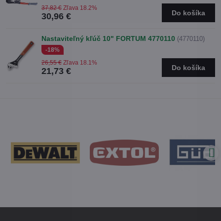
37,82 €
Zľava 18.2%
Do košíka
30,96 €
Nastaviteľný kľúč 10" FORTUM 4770110
(4770110)
-18%
26,55 €
Zľava 18.1%
Do košíka
21,73 €