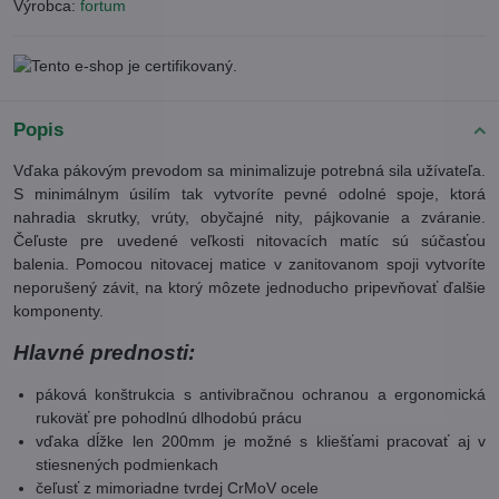
Výrobca:
fortum
Popis
Vďaka pákovým prevodom sa minimalizuje potrebná sila užívateľa.
S minimálnym úsilím tak vytvoríte pevné odolné spoje, ktorá
nahradia skrutky, vrúty, obyčajné nity, pájkovanie a zváranie.
Čeľuste pre uvedené veľkosti nitovacích matíc sú súčasťou
balenia. Pomocou nitovacej matice v zanitovanom spoji vytvoríte
neporušený závit, na ktorý môzete jednoducho pripevňovať ďalšie
komponenty.
Hlavné prednosti:
páková konštrukcia s antivibračnou ochranou a ergonomická
rukoväť pre pohodlnú dlhodobú prácu
vďaka dĺžke len 200mm je možné s kliešťami pracovať aj v
stiesnených podmienkach
čeľusť z mimoriadne tvrdej CrMoV ocele