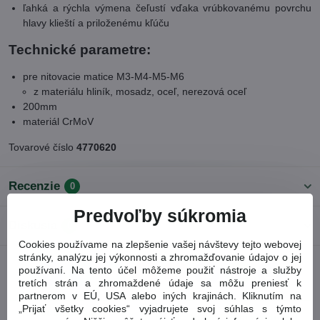
ľahká a rýchla výmena čeľustí vďaka vrúbkovanému povrchu
hlavy klieští a priloženému kľúču
Technické parametre:
pre nitovacie matice M3-M4-M5-M6
z materiálu hliník, mosadz, oceľ, nerezová oceľ
200mm
materiál CrMoV
Tovarové číslo
4770620
Recenzie
0
Predvoľby súkromia
Diskusia
0
Cookies používame na zlepšenie vašej návštevy tejto webovej
stránky, analýzu jej výkonnosti a zhromažďovanie údajov o jej
používaní. Na tento účel môžeme použiť nástroje a služby
Facebook
Twitter
Bluesky
Pinterest
Reddit
LinkedIn
WhatsApp
E-
tretích strán a zhromaždené údaje sa môžu preniesť k
mail
partnerom v EÚ, USA alebo iných krajinách. Kliknutím na
„Prijať všetky cookies“ vyjadrujete svoj súhlas s týmto
Predchádzajúci
Nasledujúci produkt