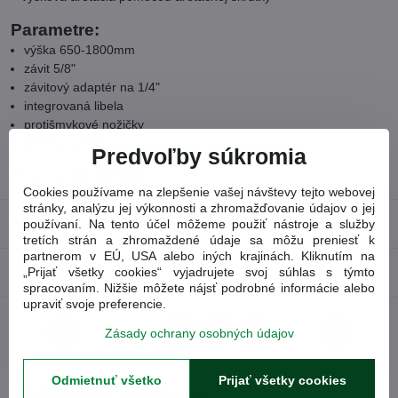
Parametre:
výška 650-1800mm
závit 5/8"
závitový adaptér na 1/4"
integrovaná libela
protišmykové nožičky
textilné puzdro
Predvoľby súkromia
Tovarové číslo
8823903
Cookies používame na zlepšenie vašej návštevy tejto webovej
stránky, analýzu jej výkonnosti a zhromažďovanie údajov o jej
Recenzie
používaní. Na tento účel môžeme použiť nástroje a služby
0
tretích strán a zhromaždené údaje sa môžu preniesť k
partnerom v EÚ, USA alebo iných krajinách. Kliknutím na
Diskusia
„Prijať všetky cookies“ vyjadrujete svoj súhlas s týmto
0
spracovaním. Nižšie môžete nájsť podrobné informácie alebo
upraviť svoje preferencie.
Zásady ochrany osobných údajov
Facebook
Twitter
Bluesky
Pinterest
Reddit
LinkedIn
WhatsApp
E-
mail
Odmietnuť všetko
Prijať všetky cookies
Obľúbené produkty