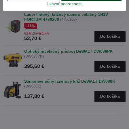
Ukázať podrobnosti
Laser líniový, krížový samonivelačný 1H1V
FORTUM 4780208
(4780208)
-15%
62 €
Zľava 15%
Do košíka
52,70 €
Optický nivelačný prístroj DeWALT DW096PK
(DW096PK)
395,60 €
Do košíka
Samonivelačný laserový kríž DeWALT DW088K
(DW088K)
137,80 €
Do košíka