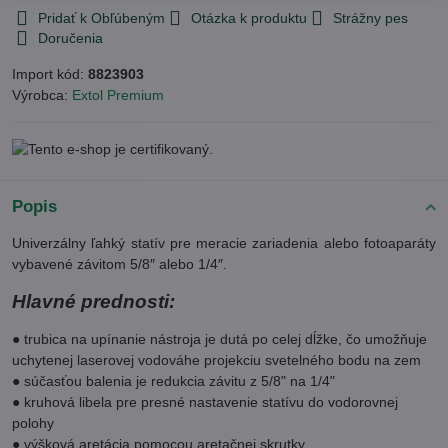
Pridať k Obľúbeným
Otázka k produktu
Strážny pes
Doručenia
Import kód:
8823903
Výrobca:
Extol Premium
Popis
Univerzálny ľahký statív pre meracie zariadenia alebo fotoaparáty
vybavené závitom 5/8″ alebo 1/4″.
Hlavné prednosti:
● trubica na upínanie nástroja je dutá po celej dĺžke, čo umožňuje
uchytenej laserovej vodováhe projekciu svetelného bodu na zem
● súčasťou balenia je redukcia závitu z 5/8" na 1/4"
● kruhová libela pre presné nastavenie statívu do vodorovnej
polohy
● výšková aretácia pomocou aretačnej skrutky