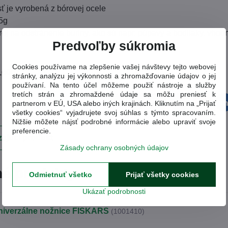
ť je vyrobená z bórovej ocele
5g
roj na odstránenie buriny, ako sú napr. púpavy a bodliaky, vho
Predvoľby súkromia
Cookies používame na zlepšenie vašej návštevy tejto webovej
1000731
stránky, analýzu jej výkonnosti a zhromažďovanie údajov o jej
používaní. Na tento účel môžeme použiť nástroje a služby
tretích strán a zhromaždené údaje sa môžu preniesť k
partnerom v EÚ, USA alebo iných krajinách. Kliknutím na „Prijať
Facebook
Twitter
Bluesky
Pinterest
Reddit
L
všetky cookies“ vyjadrujete svoj súhlas s týmto spracovaním.
Nižšie môžete nájsť podrobné informácie alebo upraviť svoje
preferencie.
ajúci produkt
Zásady ochrany osobných údajov
é produkty
Odmietnuť všetko
Prijať všetky cookies
Ukázať podrobnosti
niverzálne nožnice FISKARS
(1001410)