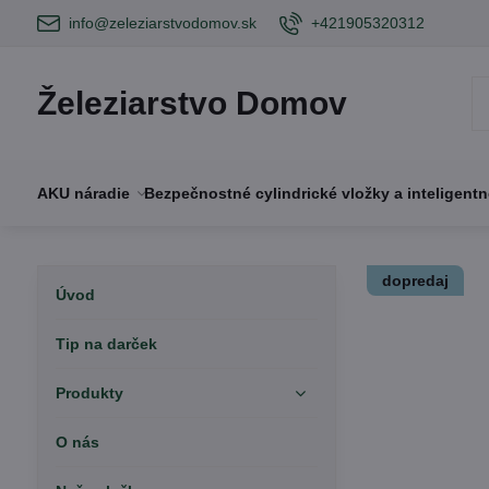
info@zeleziarstvodomov.sk
+421905320312
Železiarstvo Domov
AKU náradie
Bezpečnostné cylindrické vložky a inteligent
dopredaj
Úvod
Tip na darček
Produkty
O nás