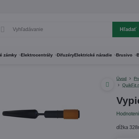
Hľadať
né zámky
Elektrocentrály
Difuzéry
Elektrické náradie
Brusivo
B
Úvod
Pr
QuikFit
Vypi
Hodnoten
dĺžka 328