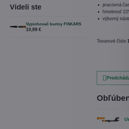
pracovná čas
Videli ste
hmotnosť 22
výborný nást
Vypichovač buriny FISKARS
10,99 €
Tovarové číslo
Predchádz
Obľúben
U