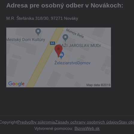
Adresa pre osobný odber v Novákoch:
M.R. Štefánika 318/30, 97271 Nováky
Copyright
Predvoľby súkromia
Zásady ochrany osobných údajov
Stav ob
Vytvorené pomocou:
BiznisWeb.sk