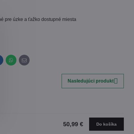
dné pre úzke a ťažko dostupné miesta
inkedIn
WhatsApp
E-
mail
Nasledujúci produkt
50,99 €
Do košíka