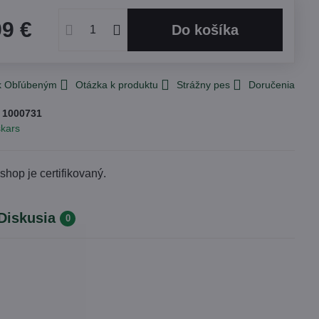
99 €
Do košíka
 k Obľúbeným
Otázka k produktu
Strážny pes
Doručenia
:
1000731
skars
Diskusia
0