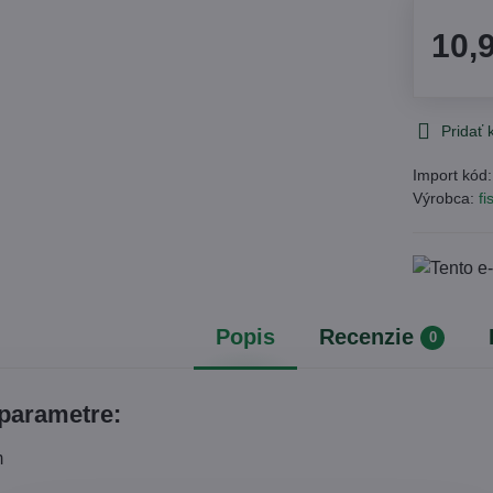
10,
Pridať
Import kód
Výrobca:
fi
Popis
Recenzie
0
parametre:
m