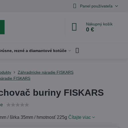
Panel používateľa
Nákupný košík
0 €
rúsne, rezné a diamantové kotúče
odukty
Záhradnícke náradie FISKARS
 náradie FISKARS
chovač buriny FISKARS
ie
mm / šírka 35mm / hmotnosť 225g
Čítajte viac