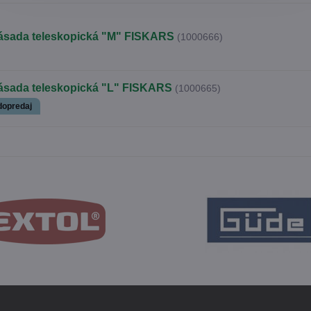
ásada teleskopická "M" FISKARS
(1000666)
ásada teleskopická "L" FISKARS
(1000665)
dopredaj