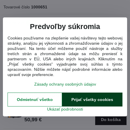
Tovarové číslo
1000651
Recenzie
0
Predvoľby súkromia
Cookies používame na zlepšenie vašej návštevy tejto webovej
Diskusia
0
stránky, analýzu jej výkonnosti a zhromažďovanie údajov o jej
používaní. Na tento účel môžeme použiť nástroje a služby
tretích strán a zhromaždené údaje sa môžu preniesť k
partnerom v EÚ, USA alebo iných krajinách. Kliknutím na
Facebook
Twitter
Bluesky
Pinterest
Reddit
LinkedIn
WhatsApp
E-
mail
„Prijať všetky cookies“ vyjadrujete svoj súhlas s týmto
spracovaním. Nižšie môžete nájsť podrobné informácie alebo
Predchádzajúci
upraviť svoje preferencie.
Nasledujúci produkt
produkt
Zásady ochrany osobných údajov
Obľúbené produkty
Odmietnuť všetko
Prijať všetky cookies
Ukázať podrobnosti
Univerzálne nožnice FISKARS
(1001410)
50,99 €
Do košíka