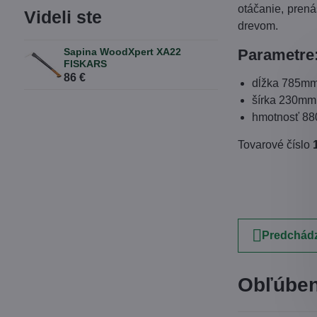
otáčanie, prená
Videli ste
drevom.
Sapina WoodXpert XA22
Parametre
FISKARS
86 €
dĺžka 785m
šírka 230mm
hmotnosť 8
Tovarové číslo
Predchádz
Obľúben