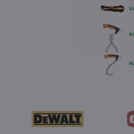
V
K
H