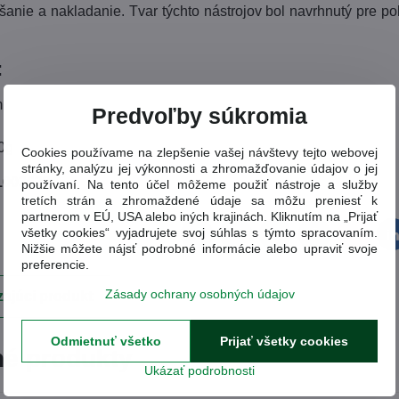
šanie a nakladanie. Tvar týchto nástrojov bol navrhnutý pre 
:
m
Predvoľby súkromia
80g
Cookies používame na zlepšenie vašej návštevy tejto webovej
stránky, analýzu jej výkonnosti a zhromažďovanie údajov o jej
1003623
používaní. Na tento účel môžeme použiť nástroje a služby
tretích strán a zhromaždené údaje sa môžu preniesť k
partnerom v EÚ, USA alebo iných krajinách. Kliknutím na „Prijať
všetky cookies“ vyjadrujete svoj súhlas s týmto spracovaním.
Facebook
Twitter
Bluesky
Pinterest
Reddit
L
Nižšie môžete nájsť podrobné informácie alebo upraviť svoje
preferencie.
Zásady ochrany osobných údajov
ajúci produkt
Odmietnuť všetko
Prijať všetky cookies
é produkty
Ukázať podrobnosti