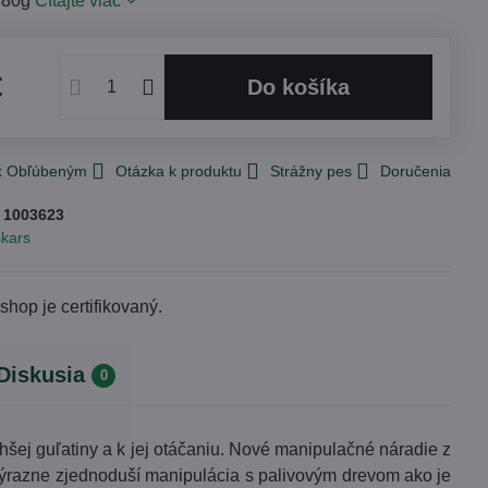
880g
Čítajte viac
€
Do košíka
 k Obľúbeným
Otázka k produktu
Strážny pes
Doručenia
:
1003623
skars
Diskusia
0
šej guľatiny a k jej otáčaniu. Nové manipulačné náradie z
výrazne zjednoduší manipulácia s palivovým drevom ako je