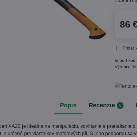
785mm / 
86 
Pridať
Import kód
Výrobca:
fi
Popis
Recenzie
0
t XA22 je ideálna na manipuláciu, zdvíhanie a prenášanie dlh
je určené pre vlastníkov motorových píl. S jeho podporou sa 