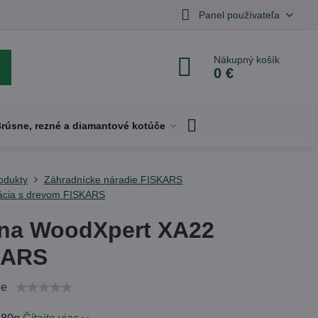
Panel používateľa
Nákupný košík
0 €
rúsne, rezné a diamantové kotúče
odukty
Záhradnícke náradie FISKARS
ácia s drevom FISKARS
na WoodXpert XA22
KARS
ie