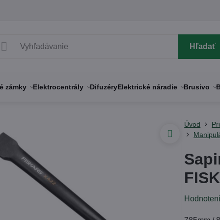
Hľadať
né zámky
Elektrocentrály
Difuzéry
Elektrické náradie
Brusivo
B
Úvod
Pr
Manipul
Sapi
FIS
Hodnoten