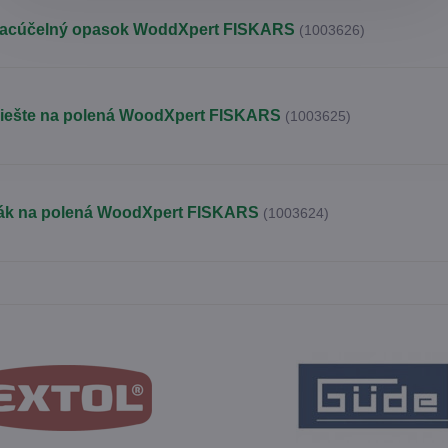
iacúčelný opasok WoddXpert FISKARS
(1003626)
liešte na polená WoodXpert FISKARS
(1003625)
ák na polená WoodXpert FISKARS
(1003624)