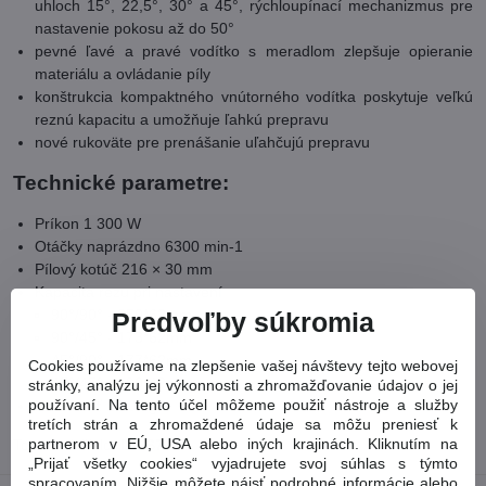
uhloch 15°, 22,5°, 30° a 45°, rýchloupínací mechanizmus pre
nastavenie pokosu až do 50°
pevné ľavé a pravé vodítko s meradlom zlepšuje opieranie
materiálu a ovládanie píly
konštrukcia kompaktného vnútorného vodítka poskytuje veľkú
reznú kapacitu a umožňuje ľahkú prepravu
nové rukoväte pre prenášanie uľahčujú prepravu
Technické parametre:
Príkon 1 300 W
Otáčky naprázdno 6300 min-1
Pílový kotúč 216 × 30 mm
Kapacita rezu pri nastavení
90°/90° - 250*62mm
Predvoľby súkromia
90°/45° - 173*62mm
45°/90° - 177*62mm
Cookies používame na zlepšenie vašej návštevy tejto webovej
45°/45° - 190*48mm
stránky, analýzu jej výkonnosti a zhromažďovanie údajov o jej
používaní. Na tento účel môžeme použiť nástroje a služby
Hmotnosť 12,0 kg
tretích strán a zhromaždené údaje sa môžu preniesť k
partnerom v EÚ, USA alebo iných krajinách. Kliknutím na
Tovarové číslo:
DWS773
„Prijať všetky cookies“ vyjadrujete svoj súhlas s týmto
spracovaním. Nižšie môžete nájsť podrobné informácie alebo