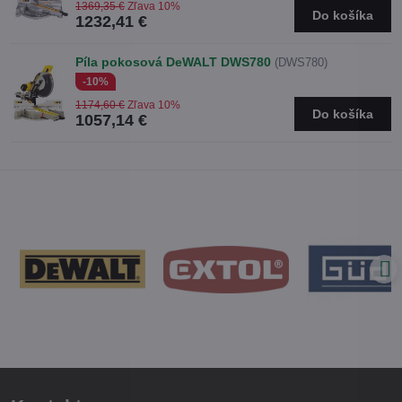
1369,35 €
Zľava 10%
Do košíka
1232,41 €
Píla pokosová DeWALT DWS780
(DWS780)
-10%
1174,60 €
Zľava 10%
Do košíka
1057,14 €