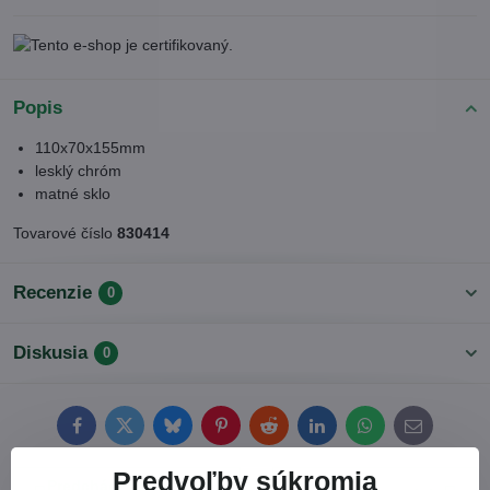
Popis
110x70x155mm
lesklý chróm
matné sklo
Tovarové číslo
830414
Recenzie
0
Diskusia
0
Facebook
Twitter
Bluesky
Pinterest
Reddit
LinkedIn
WhatsApp
E-
mail
Predvoľby súkromia
Predchádzajúci