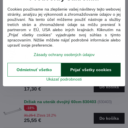
Nasledujúci produkt
produkt
Cookies používame na zlepšenie vašej návštevy tejto webovej
stránky, analýzu jej výkonnosti a zhromažďovanie údajov o jej
Obľúbené produkty
používaní. Na tento účel môžeme použiť nástroje a služby
tretích strán a zhromaždené údaje sa môžu preniesť k
partnerom v EÚ, USA alebo iných krajinách. Kliknutím na
Držiak na stenu pre sprchovú hlavicu 830241
„Prijať všetky cookies“ vyjadrujete svoj súhlas s týmto
(830241)
spracovaním. Nižšie môžete nájsť podrobné informácie alebo
upraviť svoje preferencie.
-15%
2,04 €
Zľava 15%
Zásady ochrany osobných údajov
Do košíka
1,74 €
Odmietnuť všetko
Prijať všetky cookies
Držiak na uterák 60cm 830401
(830401)
-18%
Ukázať podrobnosti
21,10 €
Zľava 18%
Do košíka
17,30 €
Držiak na uterák dvojitý 60cm 830403
(830403)
-18%
31,25 €
Zľava 18.2%
Do košíka
25,55 €