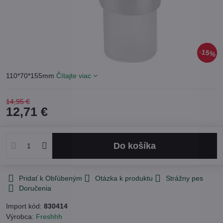
15%
110*70*155mm
Čítajte viac
14,95 €
12,71 €
Do košíka
Pridať k Obľúbeným
Otázka k produktu
Strážny pes
Doručenia
Import kód:
830414
Výrobca:
Freshhh