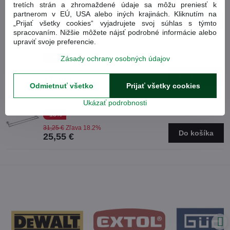
-15%
tretích strán a zhromaždené údaje sa môžu preniesť k
partnerom v EÚ, USA alebo iných krajinách. Kliknutím na
2,04 €
Zľava 15%
Do košíka
1,74 €
„Prijať všetky cookies“ vyjadrujete svoj súhlas s týmto
spracovaním. Nižšie môžete nájsť podrobné informácie alebo
upraviť svoje preferencie.
Držiak na uterák 60cm 830401
(830401)
-18%
Zásady ochrany osobných údajov
21,10 €
Zľava 18%
Do košíka
17,30 €
Odmietnuť všetko
Prijať všetky cookies
Ukázať podrobnosti
Držiak na uterák dvojitý 60cm 830403
(830403)
-18%
31,25 €
Zľava 18.2%
Do košíka
25,55 €