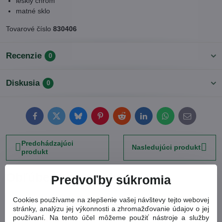
lesklý chróm
matné sklo
Tovarové číslo
830406
Recenzie
0
Diskusia
0
Facebook
Twitter
Bluesky
Pinterest
Reddit
LinkedIn
WhatsApp
E-
mail
Predchádzajúci
Nasledujúci produkt
produkt
Obľúbené produkty
Predvoľby súkromia
Cookies používame na zlepšenie vašej návštevy tejto webovej
Držiak na stenu pre sprchovú hlavicu 830241
stránky, analýzu jej výkonnosti a zhromažďovanie údajov o jej
(830241)
používaní. Na tento účel môžeme použiť nástroje a služby