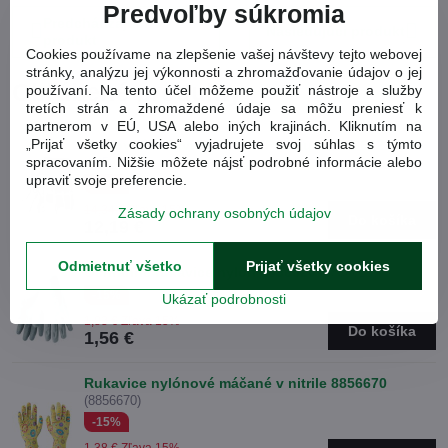
Predvoľby súkromia
Predchádzajúci
Nasledujúci produkt
produkt
Cookies používame na zlepšenie vašej návštevy tejto webovej
stránky, analýzu jej výkonnosti a zhromažďovanie údajov o jej
Obľúbené produkty
používaní. Na tento účel môžeme použiť nástroje a služby
tretích strán a zhromaždené údaje sa môžu preniesť k
partnerom v EÚ, USA alebo iných krajinách. Kliknutím na
„Prijať všetky cookies“ vyjadrujete svoj súhlas s týmto
Pracovné rukavice EXTOL Premium 8856602
spracovaním. Nižšie môžete nájsť podrobné informácie alebo
(8856602)
upraviť svoje preferencie.
-15%
14,34 €
Zľava 15%
Zásady ochrany osobných údajov
Do košíka
12,19 €
Odmietnuť všetko
Prijať všetky cookies
Ochranné rukavice nylon 8856620
(8856620)
-15%
Ukázať podrobnosti
1,83 €
Zľava 15%
Do košíka
1,56 €
Rukavice nylónové máčané v nitrile 8856670
(8856670)
-15%