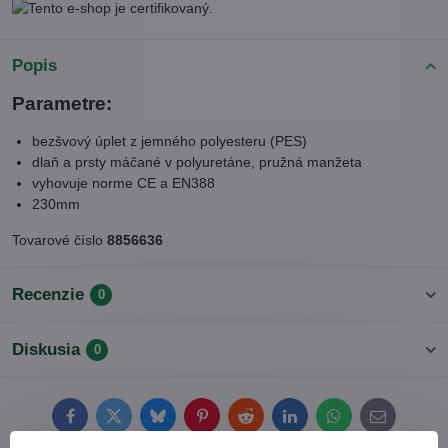
Popis
Parametre:
bezšvový úplet z jemného polyesteru (PES)
dlaň a prsty máčané v polyuretáne, pružná manžeta
vyhovuje norme CE a EN388
230mm
Tovarové číslo
8856636
Recenzie
0
Diskusia
0
Facebook
Twitter
Bluesky
Pinterest
Reddit
LinkedIn
WhatsApp
E-
mail