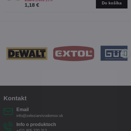
1,38 €
Zľava 15%
Do košíka
1,18 €
Kontakt
Email
info@zeleziarstvodomov.sk
Info o produktoch
+421 905 320 312