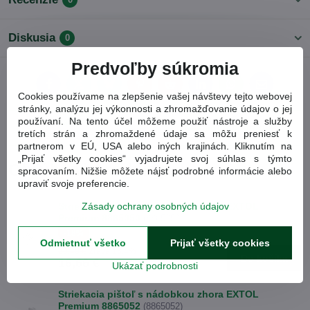
Diskusia
0
Predvoľby súkromia
Facebook
Twitter
Bluesky
Pinterest
Reddit
LinkedIn
WhatsApp
E-
Cookies používame na zlepšenie vašej návštevy tejto webovej
mail
stránky, analýzu jej výkonnosti a zhromažďovanie údajov o jej
používaní. Na tento účel môžeme použiť nástroje a služby
Predchádzajúci
Nasledujúci produkt
produkt
tretích strán a zhromaždené údaje sa môžu preniesť k
partnerom v EÚ, USA alebo iných krajinách. Kliknutím na
„Prijať všetky cookies“ vyjadrujete svoj súhlas s týmto
Obľúbené produkty
spracovaním. Nižšie môžete nájsť podrobné informácie alebo
upraviť svoje preferencie.
Striekacia pištoľ s nádobkou zhora EXTOL
Zásady ochrany osobných údajov
Premium 8865050
(8865050)
-18%
Odmietnuť všetko
Prijať všetky cookies
20,40 €
Zľava 18.4%
Do košíka
16,66 €
Ukázať podrobnosti
Striekacia pištoľ s nádobkou zhora EXTOL
Premium 8865052
(8865052)