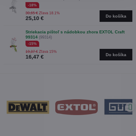
-18%
30,65 €
Zľava 18.1%
Do košíka
25,10 €
Striekacia pištoľ s nádobkou zhora EXTOL Craft
99314
(99314)
-15%
19,37 €
Zľava 15%
Do košíka
16,47 €