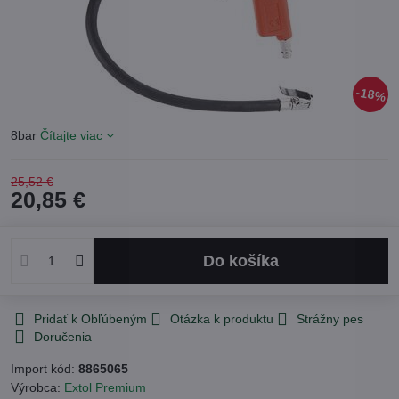
18%
8bar
Čítajte viac
25,52 €
20,85 €
Do košíka
Pridať k Obľúbeným
Otázka k produktu
Strážny pes
Doručenia
Import kód:
8865065
Výrobca:
Extol Premium