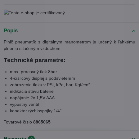
Popis
Plnič pneumatík s digitálnym manometrom je určený k ľahkému
plneniu stlačeným vzduchom.
Technické parametre:
max. pracovný tlak 8bar
4-číslicový displej s podsvietením
zobrazenie tlaku v PSI, kPa, bar, Kgf/cm²
indikácia stavu batérie
napájanie 2x 1,5V AAA
výpustný ventil
konektor rýchlospojky 1/4"
Tovarové číslo
8865065
Recenzie
0