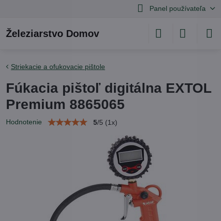
Panel používateľa
Železiarstvo Domov
Striekacie a ofukovacie pištole
Fúkacia pištoľ digitálna EXTOL
Premium 8865065
Hodnotenie
5
/
5
(
1
x)