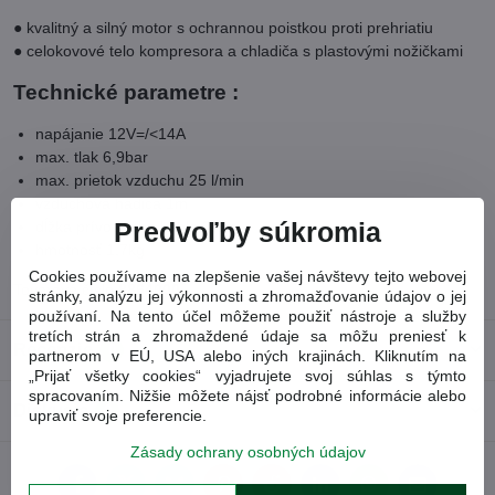
● kvalitný a silný motor s ochrannou poistkou proti prehriatiu
● celokovové telo kompresora a chladiča s plastovými nožičkami
Technické parametre :
napájanie 12V=/<14A
max. tlak 6,9bar
max. prietok vzduchu 25 l/min
vzduchová hadica 1m
dĺžka prívodného kábla 2,9m
Predvoľby súkromia
hmotnosť 1,7kg
Cookies používame na zlepšenie vašej návštevy tejto webovej
Tovarové číslo
8864000
stránky, analýzu jej výkonnosti a zhromažďovanie údajov o jej
používaní. Na tento účel môžeme použiť nástroje a služby
tretích strán a zhromaždené údaje sa môžu preniesť k
Recenzie
0
partnerom v EÚ, USA alebo iných krajinách. Kliknutím na
„Prijať všetky cookies“ vyjadrujete svoj súhlas s týmto
spracovaním. Nižšie môžete nájsť podrobné informácie alebo
Diskusia
0
upraviť svoje preferencie.
Zásady ochrany osobných údajov
Facebook
Twitter
Bluesky
Pinterest
Reddit
LinkedIn
WhatsApp
E-