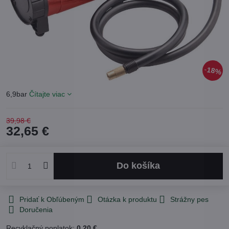
18%
6,9bar
Čítajte viac
39,98 €
32,65 €
Do košíka
Pridať k Obľúbeným
Otázka k produktu
Strážny pes
Doručenia
Recyklačný poplatok:
0,20 €