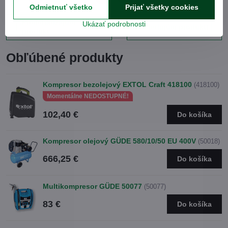
mail
Odmietnuť všetko
Prijať všetky cookies
Predchádzajúci
Ukázať podrobnosti
Nasledujúci produkt
produkt
Obľúbené produkty
Kompresor bezolejový EXTOL Craft 418100
(418100)
Momentálne NEDOSTUPNÉ!
102,40 €
Do košíka
Kompresor olejový GÜDE 580/10/50 EU 400V
(50018)
666,25 €
Do košíka
Multikompresor GÜDE 50077
(50077)
83 €
Do košíka