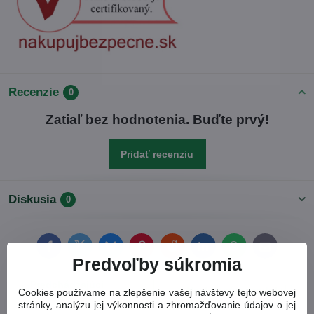
Recenzie
0
Zatiaľ bez hodnotenia. Buďte prvý!
Pridať recenziu
Diskusia
0
Facebook
Twitter
Bluesky
Pinterest
Reddit
LinkedIn
WhatsApp
E-
mail
Predvoľby súkromia
Predchádzajúci
Nasledujúci produkt
Cookies používame na zlepšenie vašej návštevy tejto webovej
produkt
stránky, analýzu jej výkonnosti a zhromažďovanie údajov o jej