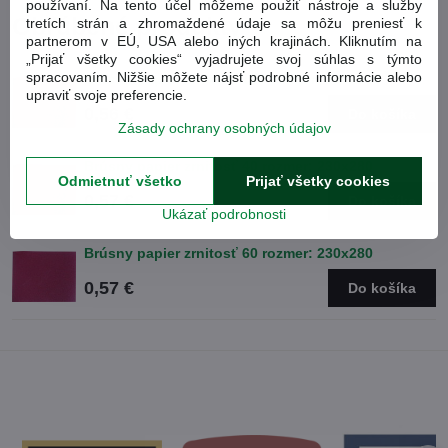
používaní. Na tento účel môžeme použiť nástroje a služby
Obľúbené produkty
tretích strán a zhromaždené údaje sa môžu preniesť k
partnerom v EÚ, USA alebo iných krajinách. Kliknutím na
„Prijať všetky cookies“ vyjadrujete svoj súhlas s týmto
spracovaním. Nižšie môžete nájsť podrobné informácie alebo
Brúsny papier zrnitosť 120 rozmer: 230x280
upraviť svoje preferencie.
0,56 €
Do košíka
Zásady ochrany osobných údajov
Brúsny papier zrnitosť 40 rozmer: 230x280
Odmietnuť všetko
Prijať všetky cookies
0,57 €
Do košíka
Ukázať podrobnosti
Brúsny papier zrnitosť 60 rozmer: 230x280
0,57 €
Do košíka