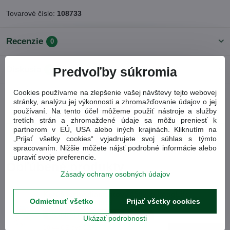
Tovarové číslo:
108733
Recenzie
0
Diskusia
Predvoľby súkromia
0
Cookies používame na zlepšenie vašej návštevy tejto webovej
stránky, analýzu jej výkonnosti a zhromažďovanie údajov o jej
Facebook
Twitter
Bluesky
Pinterest
Reddit
LinkedIn
WhatsApp
E-
používaní. Na tento účel môžeme použiť nástroje a služby
mail
tretích strán a zhromaždené údaje sa môžu preniesť k
partnerom v EÚ, USA alebo iných krajinách. Kliknutím na
Predchádzajúci
Nasledujúci produkt
„Prijať všetky cookies“ vyjadrujete svoj súhlas s týmto
produkt
spracovaním. Nižšie môžete nájsť podrobné informácie alebo
upraviť svoje preferencie.
Obľúbené produkty
Zásady ochrany osobných údajov
Kotúč rezný diamantový 150mm LongLife
Odmietnuť všetko
Prijať všetky cookies
segmentový 108913
(108913)
Momentálne NEDOSTUPNÉ!
-1%
Ukázať podrobnosti
10,44 €
Zľava 1.8%