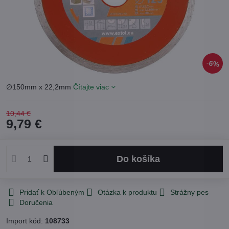
6%
∅150mm x 22,2mm
Čítajte viac
10,44 €
9,79 €
Do košíka
Pridať k Obľúbeným
Otázka k produktu
Strážny pes
Doručenia
Import kód:
108733