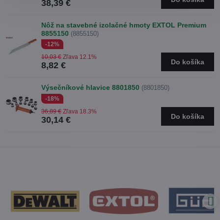
38,39 €
Nôž na stavebné izolačné hmoty EXTOL Premium
8855150
(8855150)
-12%
10,03 €
Zľava 12.1%
Do košíka
8,82 €
Výsečníkové hlavice 8801850
(8801850)
-18%
36,89 €
Zľava 18.3%
Do košíka
30,14 €