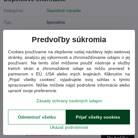
Kategória:
Stavebné náradie
Typ:
špeciálna
Predvoľby súkromia
Recenzie
0
Cookies používame na zlepšenie vašej návštevy tejto webovej
Diskusia
0
stránky, analýzu jej výkonnosti a zhromažďovanie údajov o jej
používaní. Na tento účel môžeme použiť nástroje a služby
tretích strán a zhromaždené údaje sa môžu preniesť k
partnerom v EÚ, USA alebo iných krajinách. Kliknutím na
Facebook
Twitter
Bluesky
Pinterest
Reddit
LinkedIn
WhatsApp
E-
„Prijať všetky cookies“ vyjadrujete svoj súhlas s týmto
mail
spracovaním. Nižšie môžete nájsť podrobné informácie alebo
upraviť svoje preferencie.
Obľúbené produkty
Zásady ochrany osobných údajov
Podstavec pracovný skladací kovový EXTOL Craft
Odmietnuť všetko
Prijať všetky cookies
9994
(9994)
-18%
Ukázať podrobnosti
47,05 €
Zľava 18.4%
Do košíka