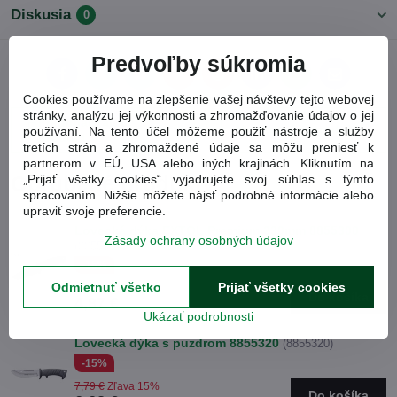
Diskusia
0
Predvoľby súkromia
Facebook
Twitter
Bluesky
Pinterest
Reddit
LinkedIn
WhatsApp
E-
mail
Cookies používame na zlepšenie vašej návštevy tejto webovej
stránky, analýzu jej výkonnosti a zhromažďovanie údajov o jej
Predchádzajúci
Nasledujúci produkt
používaní. Na tento účel môžeme použiť nástroje a služby
produkt
tretích strán a zhromaždené údaje sa môžu preniesť k
partnerom v EÚ, USA alebo iných krajinách. Kliknutím na
Obľúbené produkty
„Prijať všetky cookies“ vyjadrujete svoj súhlas s týmto
spracovaním. Nižšie môžete nájsť podrobné informácie alebo
upraviť svoje preferencie.
Lovecká dýka EXTOL Premium 230mm 8855300
Zásady ochrany osobných údajov
(8855300)
-15%
Odmietnuť všetko
Prijať všetky cookies
5,73 €
Zľava 15%
Do košíka
4,87 €
Ukázať podrobnosti
Lovecká dýka s puzdrom 8855320
(8855320)
-15%
7,79 €
Zľava 15%
Do košíka